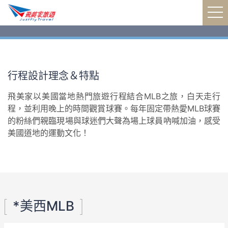
購買MLB專屬紀念品
飛美家MLB超級粉絲團
飛美家MLB超級粉絲團
親子同遊運動文化
飛美家MLB超級粉絲團
行程設計理念＆特點
飛美家以美國當地熱門旅遊行程結合MLB之旅，白天走行
程，並利用晚上的時間觀賞球賽。每年固定帶熱愛MLB球賽
的粉絲們親臨現場與球迷們大聲為場上球員吶喊加油，感受
美國道地的運動文化！
*美西MLB