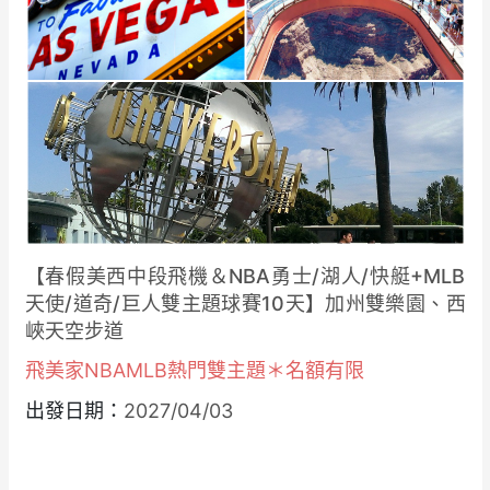
【春假美西中段飛機＆NBA勇士/湖人/快艇+MLB
天使/道奇/巨人雙主題球賽10天】加州雙樂園、西
峽天空步道
飛美家NBAMLB熱門雙主題＊名額有限
出發日期：
2027/04/03