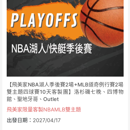
【飛美家NBA湖人季後賽2場+MLB道奇例行賽2場
雙主題四球賽10天客製團】洛杉磯七晚、四博物
館、聖地牙哥、Outlet
飛美家限量客製NBAMLB雙主題
出發日期：
2027/04/17