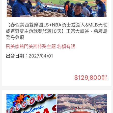
【春假美西雙樂園LS+NBA勇士或湖人&MLB天使
或道奇雙主題球賽旅遊10天】正宗大峽谷、惡魔島
登島參觀
飛美家熱門美西特殊主題 名額有限
出發日期：
2027/04/01
$129,800起