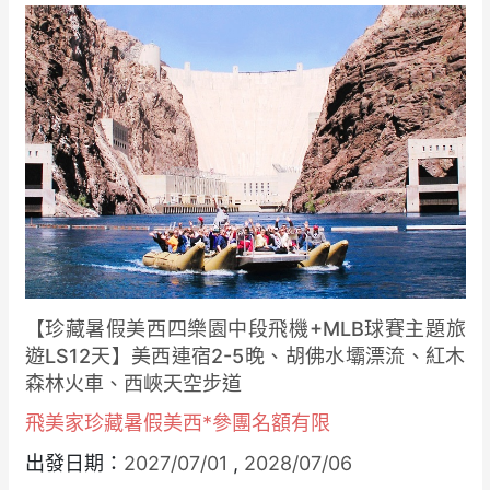
【珍藏暑假美西四樂園中段飛機+MLB球賽主題旅
遊LS12天】美西連宿2-5晚、胡佛水壩漂流、紅木
森林火車、西峽天空步道
飛美家珍藏暑假美西*參團名額有限
出發日期：
2027/07/01
,
2028/07/06