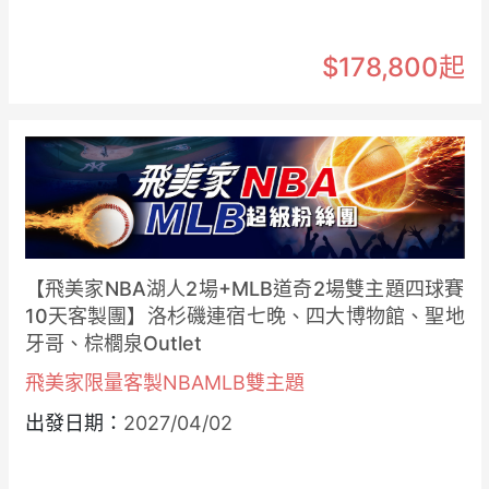
$178,800起
【飛美家NBA湖人2場+MLB道奇2場雙主題四球賽
10天客製團】洛杉磯連宿七晚、四大博物館、聖地
牙哥、棕櫚泉Outlet
飛美家限量客製NBAMLB雙主題
出發日期：
2027/04/02