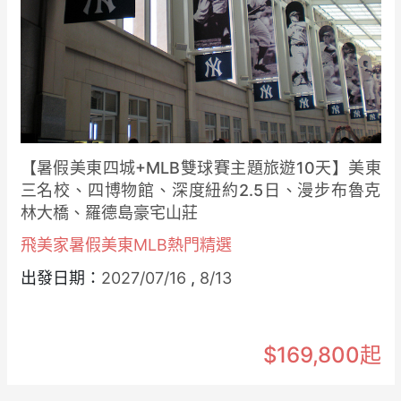
【暑假美東四城+MLB雙球賽主題旅遊10天】美東
三名校、四博物館、深度紐約2.5日、漫步布魯克
林大橋、羅德島豪宅山莊
飛美家暑假美東MLB熱門精選
出發日期：
2027/07/16
,
8/13
$169,800起