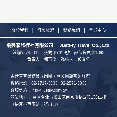
關於我們
訂製旅遊
聯絡我們
會員中心
飛美家旅行社有限公司 JustFly Travel Co., Ltd.
統編53748316 交觀甲7359號 品保會員北1893
負責人：鄭百修 聯絡人：鄭淑分
專營直客業務獨立出團・歐美團體客製旅遊
聯絡電話：02-2717-3333 | 02-2571-3033
客服信箱：info@justfly.com.tw
營業地址： 台灣台北市松山區南京東路四段1號11樓
（捷運小巨蛋站１號出口）