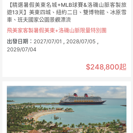
【精選暑假美東名城+MLB球賽&洛磯山脈客製旅
遊13天】美東四城、紐約二日、雙博物館、冰原雪
車、班夫國家公園景觀漂流
飛美家客製暑假美東+洛磯山脈限量特別團
出發日期：
2027/07/01
,
2028/07/05
,
2029/07/04
$248,800起