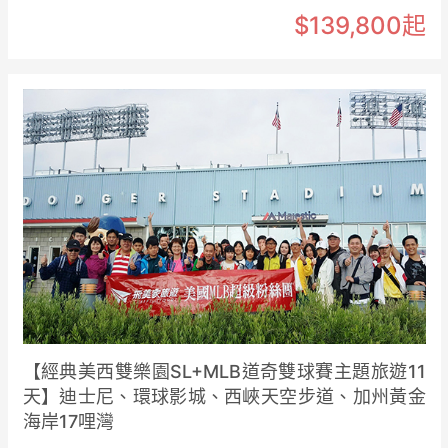
$139,800起
【經典美西雙樂園SL+MLB道奇雙球賽主題旅遊11
天】迪士尼、環球影城、西峽天空步道、加州黃金
海岸17哩灣