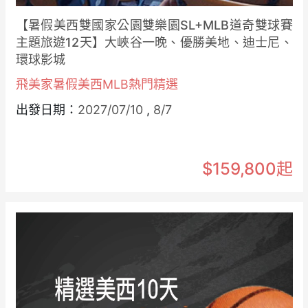
【暑假美西雙國家公園雙樂園SL+MLB道奇雙球賽
主題旅遊12天】大峽谷一晚、優勝美地、迪士尼、
環球影城
飛美家暑假美西MLB熱門精選
出發日期：
2027/07/10
,
8/7
$159,800起