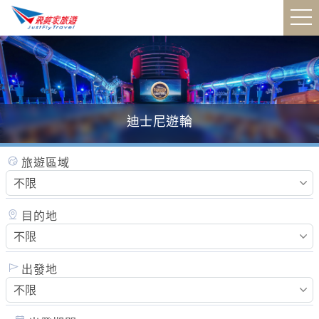
迪士尼遊輪
瑞士鐵道全覽
加東賞楓
黃石國家公園
旅遊區域
目的地
出發地