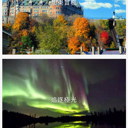
加東賞楓
追逐極光