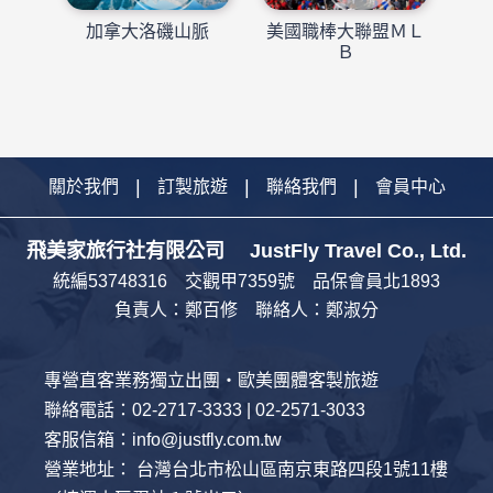
加拿大洛磯山脈
美國職棒大聯盟ＭＬ
Ｂ
關於我們
訂製旅遊
聯絡我們
會員中心
飛美家旅行社有限公司 JustFly Travel Co., Ltd.
統編53748316 交觀甲7359號 品保會員北1893
負責人：鄭百修 聯絡人：鄭淑分
專營直客業務獨立出團・歐美團體客製旅遊
聯絡電話：02-2717-3333 | 02-2571-3033
客服信箱：info@justfly.com.tw
營業地址： 台灣台北市松山區南京東路四段1號11樓