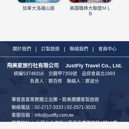
加拿大洛磯山脈
美國職棒大聯盟ＭＬ
Ｂ
關於我們
訂製旅遊
聯絡我們
會員中心
飛美家旅行社有限公司 JustFly Travel Co., Ltd.
統編53748316 交觀甲7359號 品保會員北1893
負責人：鄭百修 聯絡人：鄭淑分
專營直客業務獨立出團・歐美團體客製旅遊
聯絡電話：02-2717-3333 | 02-2571-3033
客服信箱：info@justfly.com.tw
營業地址： 台灣台北市松山區南京東路四段1號11樓