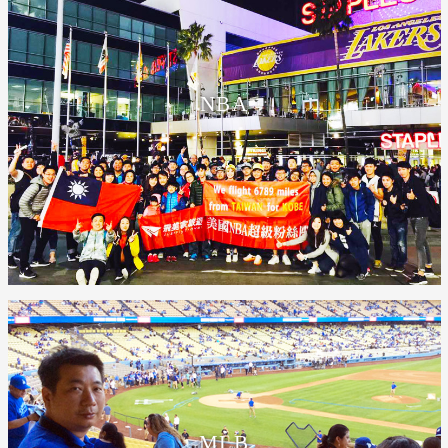
NBA
MLB