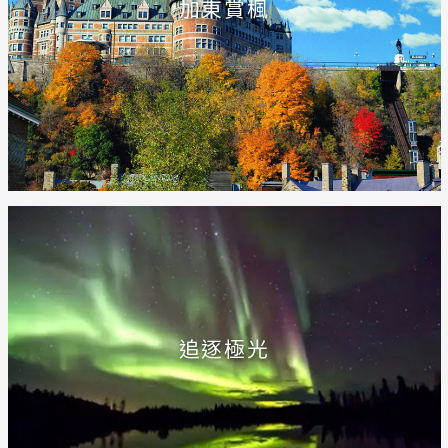
加東賞楓
追逐極光