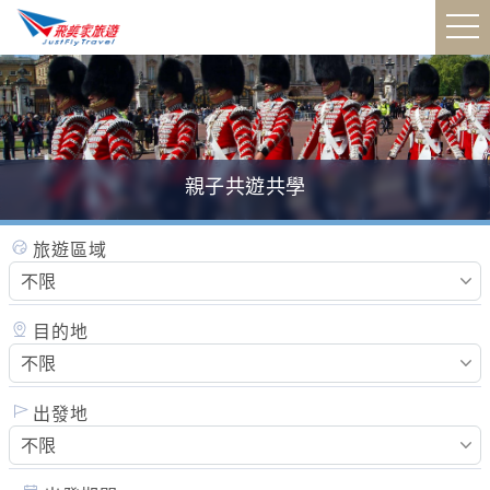
親子共遊共學
瑞士鐵道全覽
加東賞楓
黃石國家公園
迪士尼遊輪
旅遊區域
目的地
出發地